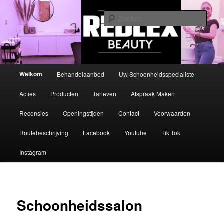
Spring
Schoonheidssalon Amsterdam Noord ✅Gezichtsbehandelingen ✅Brow
Styling ✅Lash Lifting & Tint ✅ Microdermabrasie ✅Ontspanningsmassage
naar
Zoek
✅Hot Stone
de
primaire
Schoonheidssalon Amsterdam
inhoud
Noord | REDLEX | Boek Nu
Hoofdmenu
Welkom
Behandelaanbod
Uw Schoonheidsspecialiste
Acties
Producten
Tarieven
Afspraak Maken
Recensies
Openingstijden
Contact
Voorwaarden
Routebeschrijving
Facebook
Youtube
Tik Tok
Instagram
Schoonheidssalon